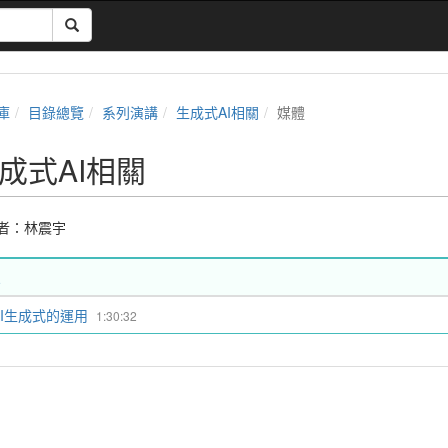
庫
目錄總覽
系列演講
生成式AI相關
媒體
成式AI相關
者：
林震宇
AI生成式的運用
1:30:32