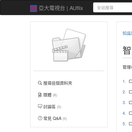
亞大電視台 | AUflix
知識
智
管理
1.
搜尋這個資料夾
2.
媒體
(8)
3.
討論區
(0)
4.
常見 Q&A
(0)
5.