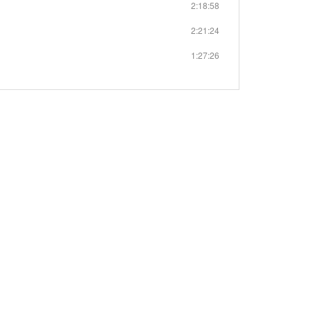
2:18:58
2:21:24
1:27:26