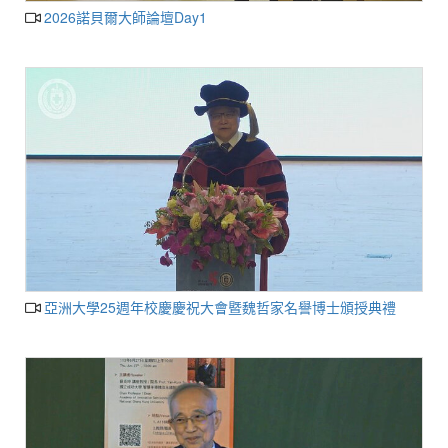
2026諾貝爾大師論壇Day1
亞洲大學25週年校慶慶祝大會暨魏哲家名譽博士頒授典禮