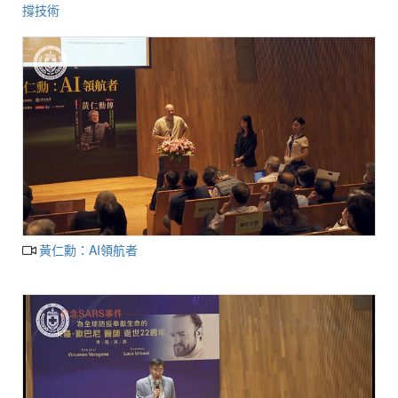
撐技術
黃仁勳：AI領航者