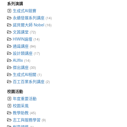
系列演講
生成式AI競賽
永續發展系列講座
(14)
諾貝爾大師 Nobel
(16)
文茜講堂
(72)
HIWIN論壇
(14)
通識講座
(94)
設計類講座
(17)
AUflix
(14)
傑出講座
(30)
生成式AI相關
(1)
百工百業系列講座
(2)
校園活動
年度重要活動
校園采風
教學助教
(45)
志工與服務學習
(9)
創意領導
(1)