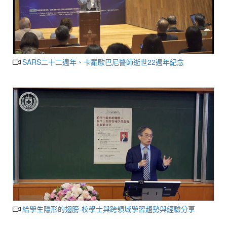
SARS二十二週年、卡羅歐巴尼醫師逝世22週年紀念
給學生隱形的翅膀-校學士與跨領域學習趨勢與經驗分享