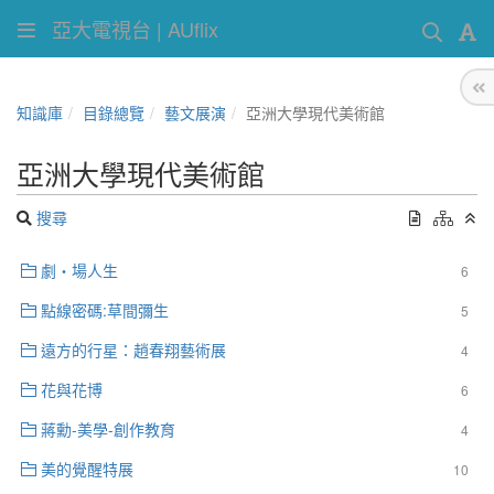
亞大電視台 | AUflix
知識庫
目錄總覽
藝文展演
亞洲大學現代美術館
亞洲大學現代美術館
搜尋
劇‧場人生
6
點線密碼:草間彌生
5
遠方的行星：趙春翔藝術展
4
花與花博
6
蔣勳-美學-創作教育
4
美的覺醒特展
10