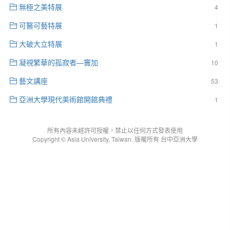
無極之美特展
4
可醫可藝特展
1
大破大立特展
1
凝視繁華的孤寂者—竇加
10
藝文講座
53
亞洲大學現代美術館開館典禮
1
所有內容未經許可授權，禁止以任何方式發表使用
Copyright © Asia University, Taiwan. 版權所有 台中亞洲大學