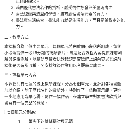
正確的觀念。
藉由歷代書法名作的賞析，感受情性抒發與美靈魂陶冶。
書法線條與造型的學習，擁有處理書法元素的實力。
書法與生活結合，書法能力就是生活能力，而且是帶得走的能
力。
二、教學方式
本課程分為七個主要單元，每個單元將由數個小段落所組成，每個
15
小段落提供一段
分鐘的視頻影片。每週配合課程內容提供課前測
驗與課後測驗，以幫助學習者快速確認是否瞭解上課內容以其課前
課後是否有所收穫，另安排課後作業用以考覈學習成果。
三、課程單元內容
本課程共有七週的線上教學課程，分為七個單元，並針對各種書體
加以介紹，除了歷代名作的賞析外，特別作了一些臨摹示範，更進
一步地應用臨摹心得，創作一幅作品，來建立學生對於書法欣賞與
書寫有一個完整的概念。
:
l
七個單元分別為
1.
筆尖下的線條探討與示範