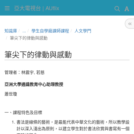
亞大電視台 | AUflix
知識庫
...
學生自學磨課師課程
人文學門
筆尖下的律動與感動
筆尖下的律動與感動
管理者：
林震宇
,
若慈
亞洲大學通識教育中心助理教授
蕭世瓊
一、課程特色及目標
書法是線條的藝術，是最能代表中華文化的藝術，所以教學設
計以深入淺出為原則，以建立學生對於書法欣賞與書寫有一個