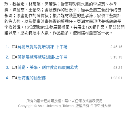
玲、魏禎宏、林瓊瑛、黨若洪；從事膠彩與水墨的李貞慧、林季
鋒、陳念慈、王怡然；書法創作的魯漢平；從事金屬工藝創作的曾
永玲；漆畫創作的陳偉毅；複合媒材裝置的董承濂；家俱工藝設計
的許志強，以及從事油畫修復的蔡舜任。亞洲大學現代美術館館長
李梅齡說，16位蔣勳師生參展藝術家，共展出120組作品，是該館開
館以來、歷次特展中人數、作品最多，使用媒材最豐富一次。
1.
蔣勳展覽導覽培訓課-下午場
2:45:15
2.
蔣勳展覽導覽培訓課-上午場
3:13:13
3.
蔣勳‧美學‧創作教育聯展開幕式
53:24
4.
唐詩裡的仙聖佛
1:23:01
所有內容未經許可授權，禁止以任何方式發表使用
Copyright © Asia University, Taiwan. 版權所有 台中亞洲大學