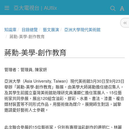
亞大電視台 | AUflix
知識庫
目錄總覽
藝文展演
亞洲大學現代美術館
蔣勳-美學-創作教育
蔣勳-美學-創作教育
管理者：
管理員
,
陳家妍
亞洲大學（Asia University, Taiwan）現代美術館3月30日至9月23日
舉辦「蔣勳-美學-創作教育」聯展，由美學大師蔣勳擔任總召集人，
及其學生前國立臺灣美術館助理研究員潘顯仁擔任策展人、15位藝
術家共同參展，展出120組含油彩、膠彩、水墨、書法、漆畫、複合
媒材裝置等不同形式作品，用藝術做為媒介，展開師生對話，誠摯
邀請愛好藝術人士參觀。
此次聯合參展的15位藝術家，分別有專擅油彩創作的連明仁、林麗