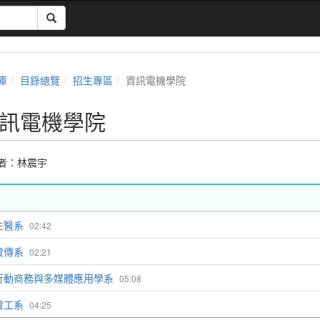
庫
目錄總覽
招生專區
資訊電機學院
訊電機學院
者：
林震宇
生醫系
02:42
資傳系
02:21
行動商務與多媒體應用學系
05:08
資工系
04:25