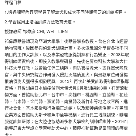
課程目標
1.
透過課程內容讓學員了解幼犬和成犬不同時期需要的訓練項目。
2.
學習採用正增強訓練方法教育犬隻。
CHI, WEI - LIEN
授課教師:
祁偉廉
祁偉廉獸醫師現為亞洲大學學士後獸醫學系教授。曾在台北市經營
動物醫院，後因參與偵測犬訓練計畫，多次派赴國外學習各種不同
2008
項目的工作犬訓練，以及專業寵物服從訓練和行為矯正。
年取
得訓練師資格後，即投入教學與研發，先後在屏東科技大學和大仁
科技大學任教，並曾擔任保三總隊、消防署搜救犬、憲兵軍犬隊教
官，與中央研究院合作研發入侵紅火蟻偵測犬，與景觀單位研發褐
2013
根病偵測犬獲得多項發明獎，
年再次赴美受訓取得訓練師指導
6
3
資格，其後訓練日本檢疫偵測犬領犬員
員及訓練師
員。在流浪動
物方面，曾協助新北市、台中市、高雄市、桃園縣、宜蘭縣、花蓮
縣、台東縣、金門縣、澎湖縣、南投縣及新竹市等地之收容所，進
行社會化、基本服從和行為矯正訓練，以及精神疾病治療。在民間
企業方面曾協助奧斯卡和魚中魚等機構，進行員工增能訓練，辦理
2016
服從訓練班隊；在大陸也協助派多格犬學校的訓練師訓練。
年
指導屏東大學設立學習輔助犬中心，積極推動幫助兒童閱讀的療癒
犬。