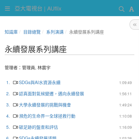
亞大電視台 | AUflix
知識庫
目錄總覽
系列演講
永續發展系列講座
永續發展系列講座
管理者：
管理員
,
林震宇
1.
SDGs與AI水資源永續
1:09:49
2.
認真面對氣候變遷，邁向永續發展
1:56:11
3.
大學永續發展的挑戰與機會
1:49:24
4.
瀕危的生命界一全球拯救行動
1:10:08
5.
碳足跡的盤查和評估
1:16:09
6.
SDGs永續發展議題
1:03:26