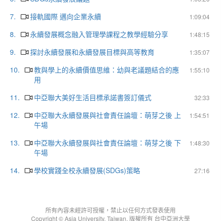
7.
接軌國際 邁向企業永續
1:09:04
8.
永續發展概念融入管理學課程之教學經驗分享
1:48:15
9.
探討永續發展和永續發展目標與高等教育
1:35:07
10.
教與學上的永續價值思維：幼與老議題結合的應
1:55:10
用
11.
中亞聯大美好生活目標承諾書簽訂儀式
32:33
12.
中亞聯大永續發展與社會責任論壇：萌芽之後 上
1:54:51
午場
13.
中亞聯大永續發展與社會責任論壇：萌芽之後 下
1:48:30
午場
14.
學校實踐全校永續發展(SDGs)策略
27:16
所有內容未經許可授權，禁止以任何方式發表使用
Copyright © Asia University, Taiwan. 版權所有 台中亞洲大學