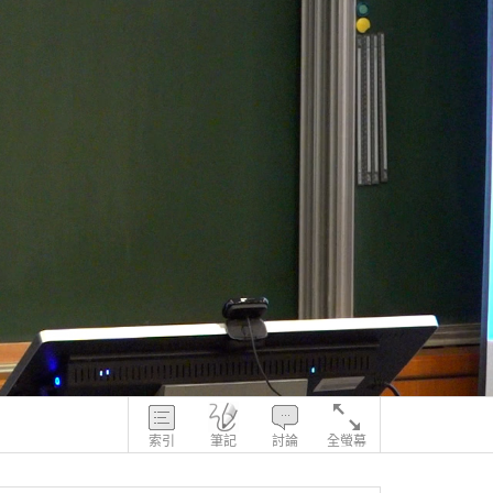
索引
筆記
討論
全螢幕