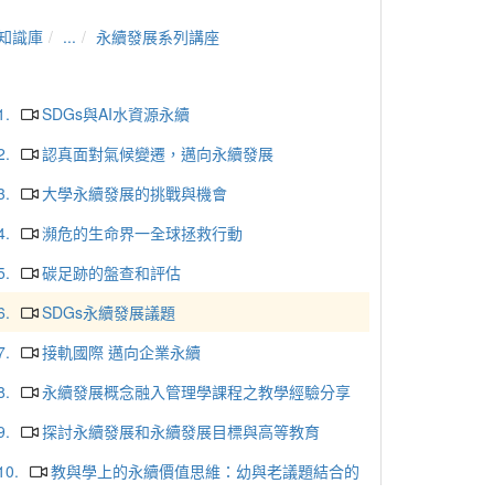
知識庫
...
永續發展系列講座
1.
SDGs與AI水資源永續
2.
認真面對氣候變遷，邁向永續發展
3.
大學永續發展的挑戰與機會
4.
瀕危的生命界一全球拯救行動
5.
碳足跡的盤查和評估
6.
SDGs永續發展議題
7.
接軌國際 邁向企業永續
8.
永續發展概念融入管理學課程之教學經驗分享
9.
探討永續發展和永續發展目標與高等教育
10.
教與學上的永續價值思維：幼與老議題結合的
應用