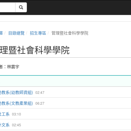
庫
目錄總覽
招生專區
管理暨社會科學學院
理暨社會科學學院
者：
林震宇
幼教系(幼教師資組)
02:47
幼教系(文教產業組)
06:27
社工系
03:10
外文系
02:45