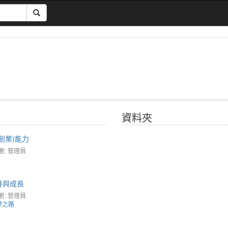
資料夾
創業)能力
者: 管理員
養與成長
者: 管理員
學之路