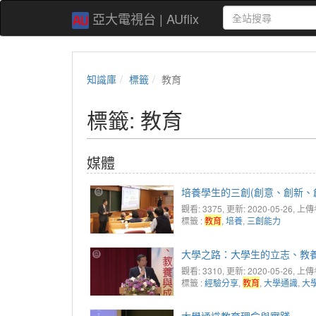
亞大電視台 | AUflix
知識庫
標籤
教育
標籤: 教育
媒體
培養學生的三創(創意、創新、
觀看: 3375
, 更新: 2020-05-26,
上傳
標籤 :
教育
,
培養
,
三創能力
大學之路：大學生的立志、教
觀看: 3310
, 更新: 2020-05-26,
上傳
標籤 :
經驗分享
,
教育
,
大學通識
,
大
大學通識教育理念與實踐