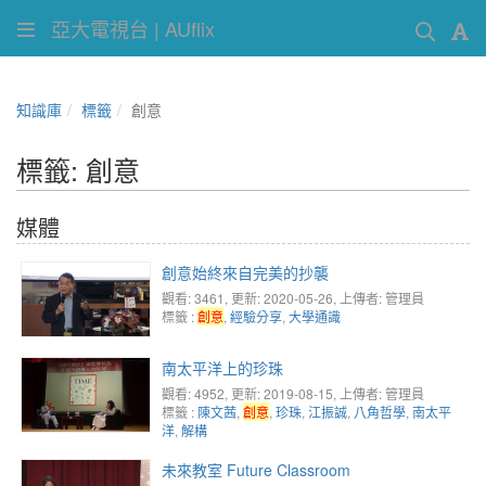
亞大電視台 | AUflix
知識庫
標籤
創意
標籤: 創意
媒體
創意始終來自完美的抄襲
觀看: 3461
, 更新: 2020-05-26,
上傳者: 管理員
標籤 :
創意
,
經驗分享
,
大學通識
南太平洋上的珍珠
觀看: 4952
, 更新: 2019-08-15,
上傳者: 管理員
標籤 :
陳文茜
,
創意
,
珍珠
,
江振誠
,
八角哲學
,
南太平
洋
,
解構
未來教室 Future Classroom