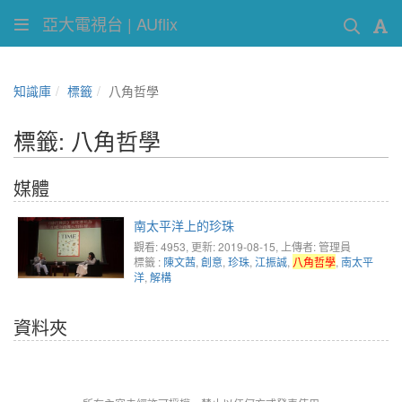
亞大電視台 | AUflix
知識庫
標籤
八角哲學
標籤: 八角哲學
媒體
南太平洋上的珍珠
觀看: 4953
, 更新: 2019-08-15,
上傳者: 管理員
標籤 :
陳文茜
,
創意
,
珍珠
,
江振誠
,
八角哲學
,
南太平
洋
,
解構
資料夾