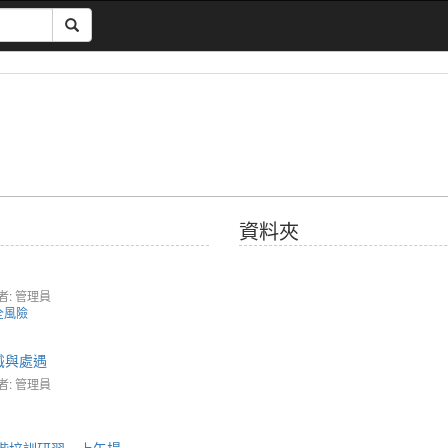
資料夾
者: 管理員
全風險
識與處遇
者: 管理員
進階培訓研習—上午場