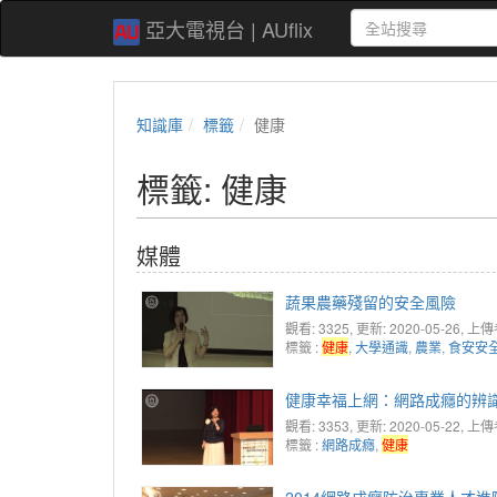
亞大電視台 | AUflix
知識庫
標籤
健康
標籤: 健康
媒體
蔬果農藥殘留的安全風險
觀看: 3325
, 更新: 2020-05-26,
上傳
標籤 :
健康
,
大學通識
,
農業
,
食安安
健康幸福上網：網路成癮的辨
觀看: 3353
, 更新: 2020-05-22,
上傳
標籤 :
網路成癮
,
健康
2014網路成癮防治專業人才