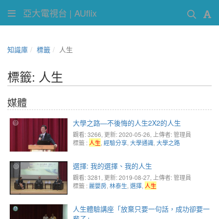
亞大電視台 | AUflix
知識庫
標籤
人生
標籤: 人生
媒體
大學之路—不後悔的人生2X2的人生
觀看: 3266
, 更新: 2020-05-26,
上傳者: 管理員
標籤 :
人生
,
經驗分享
,
大學通識
,
大學之路
選擇: 我的選擇、我的人生
觀看: 3281
, 更新: 2019-08-27,
上傳者: 管理員
標籤 :
麗嬰房
,
林泰生
,
選擇
,
人生
人生體驗講座「放棄只要一句話，成功卻要一
輩子」