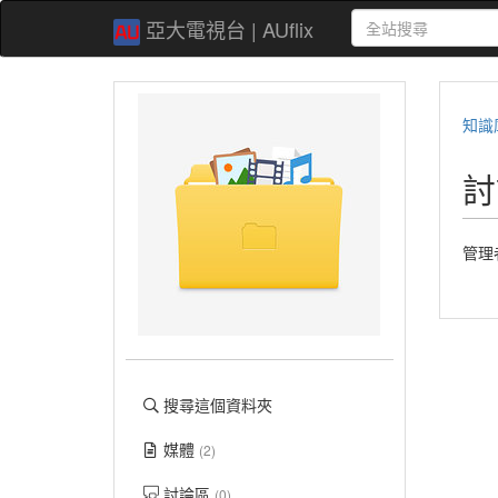
亞大電視台 | AUflix
知識
討
管理
搜尋這個資料夾
媒體
(2)
討論區
(0)