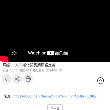
照護1-1人口老化與長期照護定義
長度: 10:15,
瀏覽: 431,
最近修訂: 2024-06-13
來源 :
https://youtu.be/v7laemZ1cOk?si=5nVHS9Jfro-EDtIG
下一篇