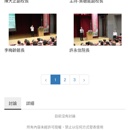
陳大正副校長
主持-吳聰能副校長
李梅齡館長
許永信院長
<
1
2
3
>
討論
詳細
目前沒有討論
所有內容未經許可授權，禁止以任何方式發表使用