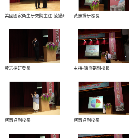
美國國家衛生研究院主任-范揚政
黃志揚研發長
黃志揚研發長
主持-陳良弼副校長
柯慧貞副校長
柯慧貞副校長