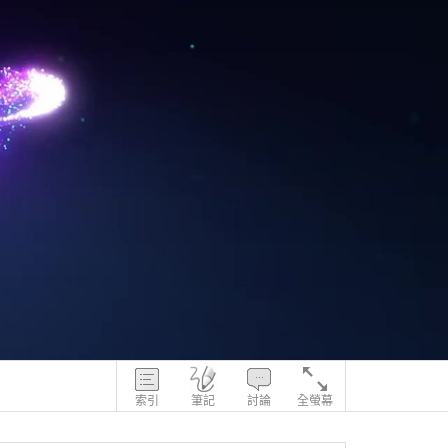
索引
筆記
討論
全螢幕