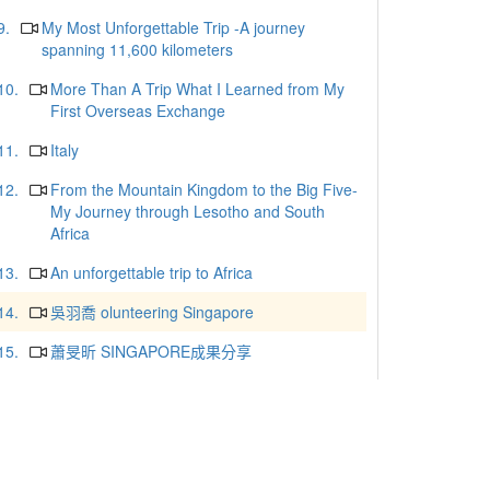
9.
My Most Unforgettable Trip -A journey
spanning 11,600 kilometers
10.
More Than A Trip What I Learned from My
First Overseas Exchange
11.
Italy
12.
From the Mountain Kingdom to the Big Five-
My Journey through Lesotho and South
Africa
13.
An unforgettable trip to Africa
14.
吳羽喬 olunteering Singapore
15.
蕭旻昕 SINGAPORE成果分享
16.
粘太庠 新加坡國際志工服務心得
17.
范芷毓 2025新加坡國際志工分享會
18.
陳惟蓁 新加坡海外志工團分享