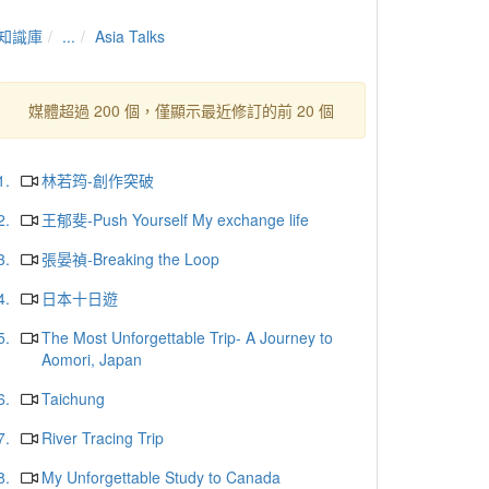
知識庫
...
Asia Talks
媒體超過 200 個，僅顯示最近修訂的前 20 個
1.
林若筠-創作突破
2.
王郁斐-Push Yourself My exchange life
3.
張晏禎-Breaking the Loop
4.
日本十日遊
5.
The Most Unforgettable Trip- A Journey to
Aomori, Japan
6.
Taichung
7.
River Tracing Trip
8.
My Unforgettable Study to Canada