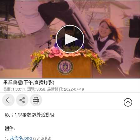
畢業典禮(下午,直播錄影)
長度: 1:33:11,
瀏覽: 3058,
最近修訂: 2022-07-19
影片：學務處 課外活動組
附件:
1.
未命名.png
(334.6 KB)