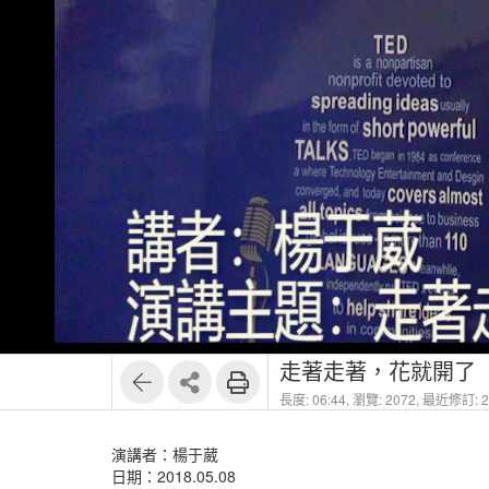
走著走著，花就開了
長度: 06:44,
瀏覽: 2072,
最近修訂: 20
演講者：楊于葳
日期：2018.05.08