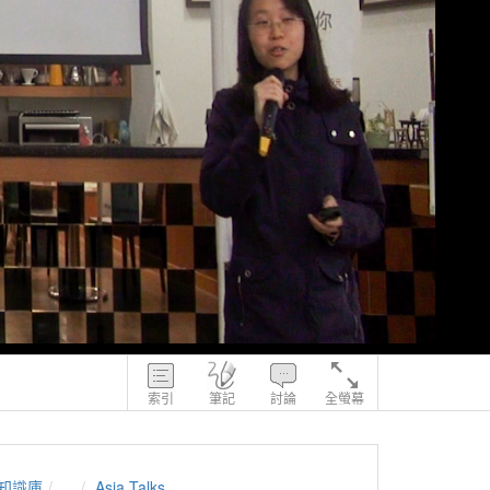
索引
筆記
討論
全螢幕
知識庫
...
Asia Talks