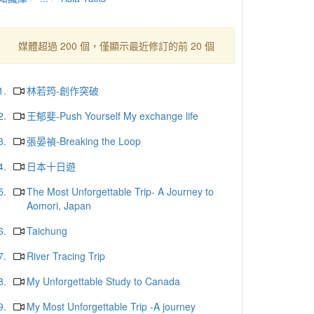
媒體超過 200 個，僅顯示最近修訂的前 20 個
1.
林若筠-創作突破
2.
王郁斐-Push Yourself My exchange life
3.
張晏禎-Breaking the Loop
4.
日本十日遊
5.
The Most Unforgettable Trip- A Journey to
Aomori, Japan
6.
Taichung
7.
River Tracing Trip
8.
My Unforgettable Study to Canada
9.
My Most Unforgettable Trip -A journey