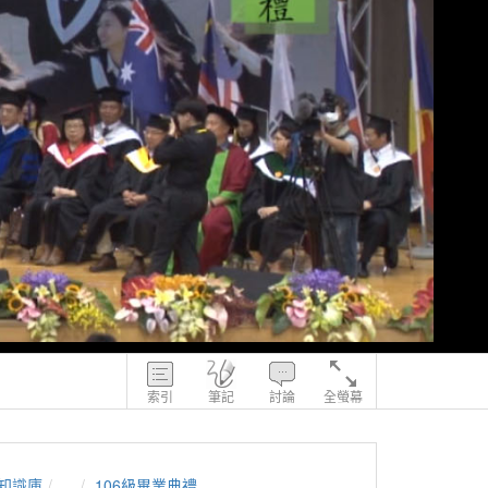
索引
筆記
討論
全螢幕
知識庫
...
106級畢業典禮