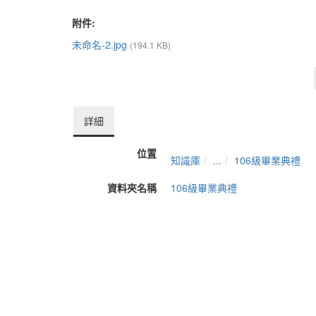
附件:
未命名-2.jpg
(194.1 KB)
詳細
位置
知識庫
...
106級畢業典禮
資料夾名稱
106級畢業典禮
上傳者
管理員
單位
亞洲大學
建立
2018-08-10 09:59:55
最近修訂
2019-08-07 08:34:29
長度
1:17:03