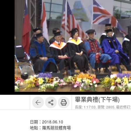
畢業典禮(下午場)
長度: 1:17:03,
瀏覽: 2805,
最近修訂: 
日期：2018.06.10
地點：羅馬競技體育場