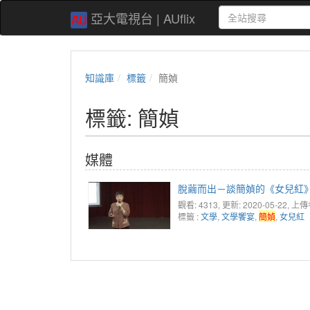
亞大電視台 | AUflix
知識庫
標籤
簡媜
標籤: 簡媜
媒體
脫繭而出－談簡媜的《女兒紅
觀看: 4313
, 更新: 2020-05-22,
上傳
標籤 :
文學
,
文學饗宴
,
簡媜
,
女兒紅