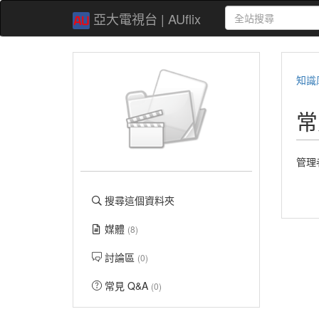
亞大電視台 | AUflix
知識
常
管理
搜尋這個資料夾
媒體
(8)
討論區
(0)
常見 Q&A
(0)