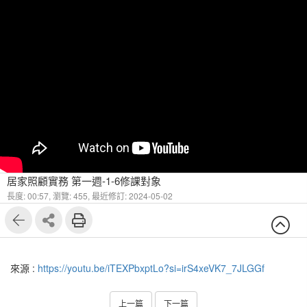
居家照顧實務 第一週-1-6修課對象
長度: 00:57,
瀏覽: 455,
最近修訂: 2024-05-02
來源 :
https://youtu.be/iTEXPbxptLo?si=irS4xeVK7_7JLGGf
上一篇
下一篇