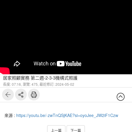
居家照顧實務 第二週-2-3-3機構式照護
長度: 07:16,
瀏覽: 475,
最近修訂: 2024-05-02
來源 :
https://youtu.be/-zwTnQSjKAE?si=oyoJee_JW2iF1Czw
上一篇
下一篇