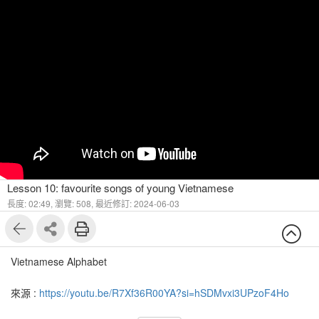
Lesson 10: favourite songs of young Vietnamese
長度: 02:49,
瀏覽: 508,
最近修訂: 2024-06-03
Vietnamese Alphabet
來源 :
https://youtu.be/R7Xf36R00YA?si=hSDMvxi3UPzoF4Ho