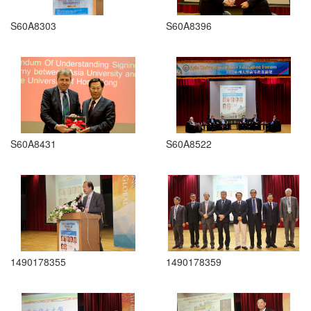
S60A8303
S60A8396
S60A8431
S60A8522
1490178355
1490178359