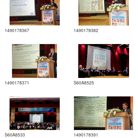
1490178367
1490178382
1490178371
S60A8525
S60A8533
1490178391