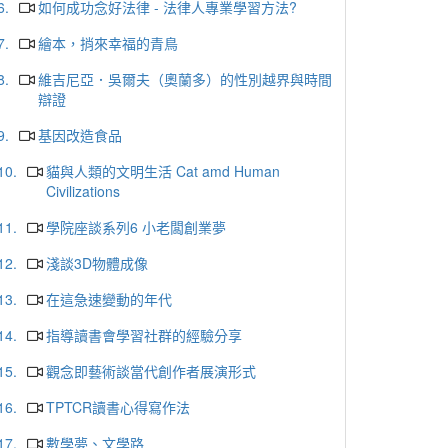
6.
如何成功念好法律 - 法律人專業學習方法?
7.
繪本，捎來幸福的青鳥
8.
維吉尼亞．吳爾夫（奧蘭多）的性別越界與時間
辯證
9.
基因改造食品
10.
貓與人類的文明生活 Cat amd Human
Civilizations
11.
學院座談系列6 小老闆創業夢
12.
淺談3D物體成像
13.
在這急速變動的年代
14.
指導讀書會學習社群的經驗分享
15.
觀念即藝術談當代創作者展演形式
16.
TPTCR讀書心得寫作法
17.
數學夢、文學路