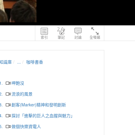
索引
筆記
討論
全螢幕
知識庫
...
咖啡書香
1.
呷飽沒
2.
流浪的風景
3.
創客(Marker)精神和發明創新
4.
探討「進擊的巨人之血腥與魅力」
5.
做個快樂資電人