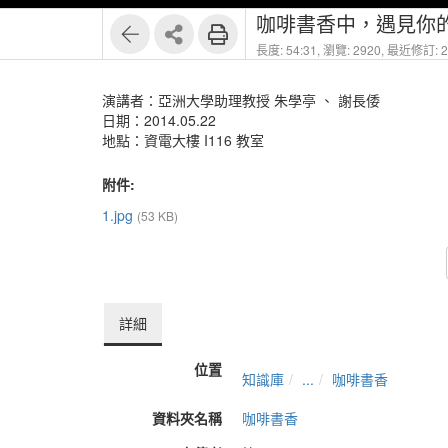
咖啡書香中，遇見你的
長度: 54:31,
瀏覽: 2920,
最近修訂: 20
演講者：亞洲大學助理教授 朱學亭 、 謝長倭
日期：2014.05.22
地點：資電大樓 I116 教室
附件:
1.jpg
(53 KB)
詳細
位置
知識庫
...
咖啡書香
資料夾名稱
咖啡書香