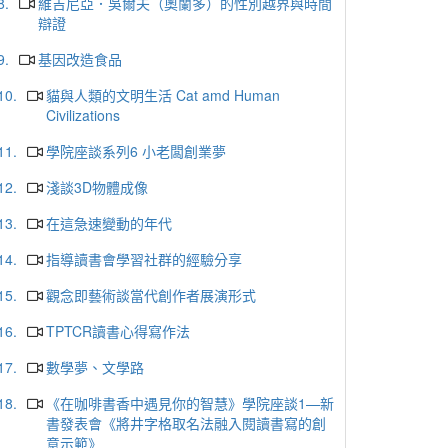
8.
維吉尼亞．吳爾夫（奧蘭多）的性別越界與時間
辯證
9.
基因改造食品
10.
貓與人類的文明生活 Cat amd Human
Civilizations
11.
學院座談系列6 小老闆創業夢
12.
淺談3D物體成像
13.
在這急速變動的年代
14.
指導讀書會學習社群的經驗分享
15.
觀念即藝術談當代創作者展演形式
16.
TPTCR讀書心得寫作法
17.
數學夢、文學路
18.
《在咖啡書香中遇見你的智慧》學院座談1—新
書發表會《將井字格取名法融入閱讀書寫的創
意示範》