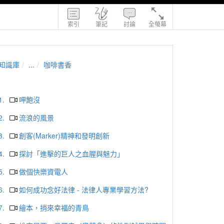
索引
筆記
討論
全螢幕
知識庫
...
咖啡書香
1.
呷飽沒
2.
流浪的風景
3.
創客(Marker)精神和發明創新
4.
探討「進擊的巨人之血腥與魅力」
5.
做個快樂資電人
6.
如何成功念好法律 - 法律人專業學習方法?
7.
繪本，捎來幸福的青鳥