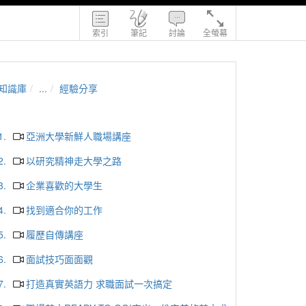
索引
筆記
討論
全螢幕
知識庫
...
經驗分享
1.
亞洲大學新鮮人職場講座
2.
以研究精神走大學之路
3.
企業喜歡的大學生
4.
找到適合你的工作
5.
履歷自傳講座
6.
面試技巧面面觀
7.
打造真實英語力 求職面試一次搞定