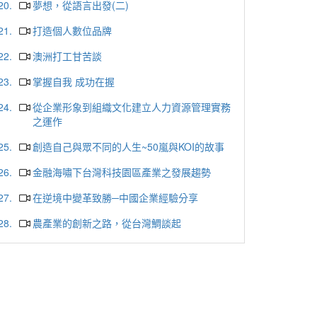
20.
夢想，從語言出發(二)
21.
打造個人數位品牌
22.
澳洲打工甘苦談
23.
掌握自我 成功在握
24.
從企業形象到組織文化建立人力資源管理實務
之運作
25.
創造自己與眾不同的人生~50嵐與KOI的故事
26.
金融海嘯下台灣科技園區產業之發展趨勢
27.
在逆境中變革致勝─中國企業經驗分享
28.
農產業的創新之路，從台灣鯛談起