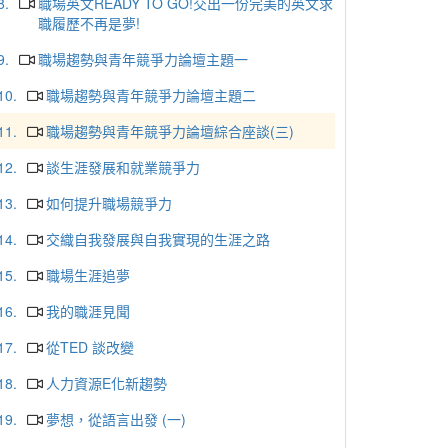
8.
職場英文READY TO GO!交出一份完美的英文求
職履歷不再是夢!
9.
職場趨勢與青年競爭力論壇主題一
10.
職場趨勢與青年競爭力論壇主題二
11.
職場趨勢與青年競爭力論壇綜合座談(三)
12.
談生涯發展和就業競爭力
13.
如何提升職場競爭力
14.
交織自我發展與自我實現的生涯之路
15.
職場生涯追夢
16.
我的職涯見聞
17.
從TED 談改變
18.
人力資源E化新趨勢
19.
夢想，從語言出發 (一)