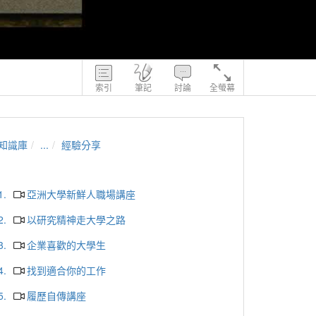
索引
筆記
討論
全螢幕
知識庫
...
經驗分享
1.
亞洲大學新鮮人職場講座
2.
以研究精神走大學之路
3.
企業喜歡的大學生
4.
找到適合你的工作
5.
履歷自傳講座