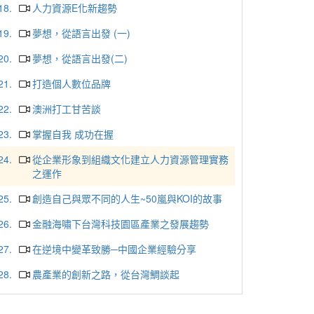
18.
人力資源E化新趨勢
19.
夢想，從語言出發 (一)
20.
夢想，從語言出發(二)
21.
打造個人數位品牌
22.
澳洲打工甘苦談
23.
掌握自我 成功在握
24.
從企業形象到組織文化建立人力資源管理實務
之運作
25.
創造自己與眾不同的人生~50嵐與KOI的故事
26.
金融海嘯下台灣科技園區產業之發展趨勢
27.
在逆境中變革致勝─中國企業經驗分享
28.
農產業的創新之路，從台灣鯛談起