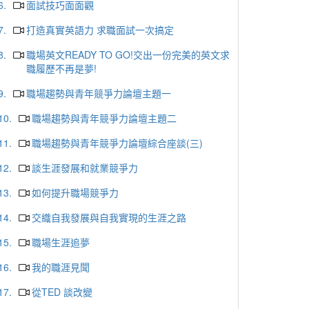
6.
面試技巧面面觀
7.
打造真實英語力 求職面試一次搞定
8.
職場英文READY TO GO!交出一份完美的英文求
職履歷不再是夢!
9.
職場趨勢與青年競爭力論壇主題一
10.
職場趨勢與青年競爭力論壇主題二
11.
職場趨勢與青年競爭力論壇綜合座談(三)
12.
談生涯發展和就業競爭力
13.
如何提升職場競爭力
14.
交織自我發展與自我實現的生涯之路
15.
職場生涯追夢
16.
我的職涯見聞
17.
從TED 談改變