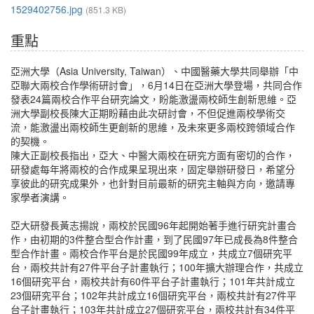
1529402756.jpg
(851.3 KB)
重點
亞洲大學（Asia University, Taiwan）、中國醫藥大學共同舉辦「中
亞聯大兩校合作學術研討會」，6月14日在亞洲大學登場，共同合作
發表24篇兩校合作平台研究論文，盼能激盪兩校師生創新思維。亞
洲大學副校長陳大正期盼藉由此次研討會，不但促進兩校學術交
流，能激盪出兩校師生更創新的思維，及未來更多兩校跨領域合作
的契機。
陳大正副校長指出，亞大、中醫大兩校在研究方面有密切的合作，
研發處每年將兩校的合作成果呈現出來，固定舉辦研發日，希望分
享彼此的研究成果外，也針對目前最新的研究主軸與方向，邀請專
家學者演講。
亞大研發長黃志揚說，兩校於民國96年起開始著手進行研究計畫合
作，由初期的3件整合型合作計畫，到了民國97年已成長為8件整合
型合作計畫。兩校合作平台是於民國99年成立，共成立7個研究平
台，兩校共計有27件平台子計畫執行；100年擴大辦理合作，共成立
16個研究平台，兩校共計有60件平台子計畫執行；101年共計成立
23個研究平台；102年共計成立16個研究平台，兩校共計有27件平
台子計畫執行；103年共計成立27個研究平台，兩校共計有34件平