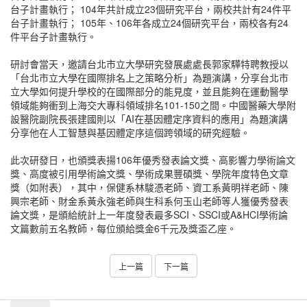
台子計畫執行； 104年共計成立23個研究平台，兩校共計有24件平
台子計畫執行； 105年、106年各成立24個研究平台，兩校各有24
件平台子計畫執行。
研討會當天，邀請台北市立大學研究發展處處長郭家驊特聘教授以
「台北市立大學在國際排名上之策略分析」為題演講，分享台北市
立大學如何提升學校的在國際部分的能見度，並且能夠在運動醫學
領域能夠衝到上海交大專科領域排名101-150之間。中國醫藥大學附
設醫院副院長張建國則以「AI在基因體定序資料的應用」為題演講
分享他在人工智慧與基因體定序這個跨領域的研究經驗。
此次研發日，也頒獎表揚106年優秀發表論文獎、高影響力學術論文
獎、高度被引用學術論文獎、學術成果豐碩獎、學院年度特色文章
獎（如附表），其中，保健系林駿憑老師、資工系黃明祥老師、陳
興宗老師、財金系黃永強老師與生科系何玉山老師等人獲優秀發表
論文獎，是頒給統計上一年度發表最多SCI、SSCI或A&HCI學術論
文篇數前五名教師，每位頒給獎金6千元及獎盃乙座。
上一篇
下一篇