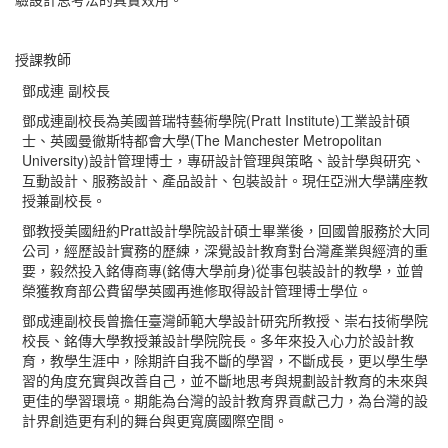
授課教師
鄧成連 副校長
鄧成連副校長為美國普瑞特藝術學院
(Pratt Institute)
工業設計碩
士、英國曼徹斯特都會大學
(The Manchester Metropolitan
University)
設計管理博士，專研設計管理與策略、設計學與研究、
互動設計、服務設計、產品設計、包裝設計。現任亞洲大學講座教
授兼副校長。
鄧教授美國紐約
Pratt
設計學院設計碩士畢業後，回國曾服務於大同
公司，經歷設計實務的歷練，深覺設計教育對台灣產業與經濟的重
要，毅然投入銘傳商專
(
銘傳大學前身
)
從事包裝設計的教學，並曾
榮獲教育部公費留學英國再進修取得設計管理博士學位。
鄧成連副校長曾擔任臺灣師範大學設計研究所教授、崇右技術學院
校長、銘傳大學教授兼設計學院院長。多年來投入心力於設計教
育，教學生涯中，除期許自我不斷的學習，不斷成長，更以學生學
習的角度充實與改善自己，並不斷地思考與規劃設計教育的未來與
更佳的學習環境。期能為台灣的設計教育界貢獻己力，為台灣的設
計界創造更有利的舞台與更寬廣國際空間。