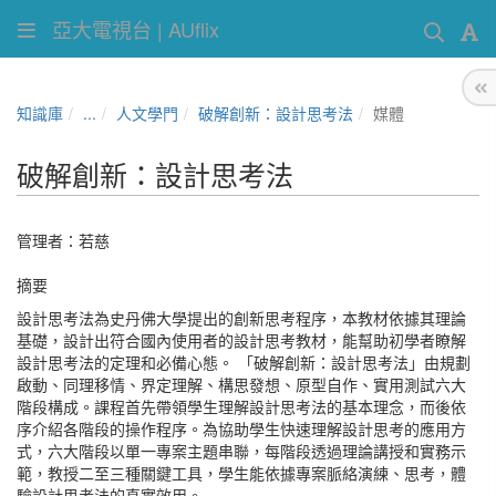
亞大電視台 | AUflix
知識庫
...
人文學門
破解創新：設計思考法
媒體
破解創新：設計思考法
管理者：
若慈
摘要
設計思考法為史丹佛大學提出的創新思考程序，本教材依據其理論
基礎，設計出符合國內使用者的設計思考教材，能幫助初學者瞭解
設計思考法的定理和必備心態。 「破解創新：設計思考法」由規劃
啟動、同理移情、界定理解、構思發想、原型自作、實用測試六大
階段構成。課程首先帶領學生理解設計思考法的基本理念，而後依
序介紹各階段的操作程序。為協助學生快速理解設計思考的應用方
式，六大階段以單一專案主題串聯，每階段透過理論講授和實務示
範，教授二至三種關鍵工具，學生能依據專案脈絡演練、思考，體
驗設計思考法的真實效用。