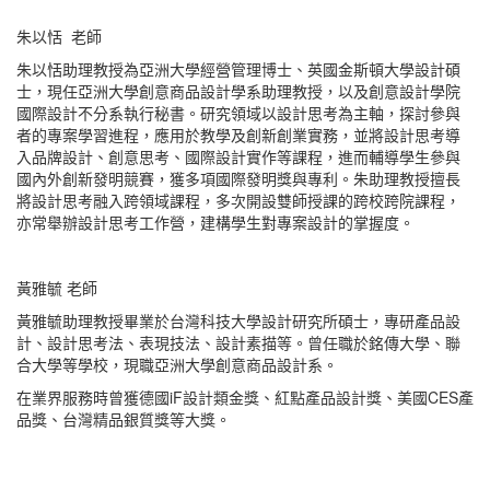
朱以恬
老師
朱以恬助理教授為亞洲大學經營管理博士、英國金斯頓大學設計碩
士，現任亞洲大學創意商品設計學系助理教授，以及創意設計學院
國際設計不分系執行秘書。研究領域以設計思考為主軸，探討參與
者的專案學習進程，應用於教學及創新創業實務，並將設計思考導
入品牌設計、創意思考、國際設計實作等課程，進而輔導學生參與
國內外創新發明競賽，獲多項國際發明獎與專利。朱助理教授擅長
將設計思考融入跨領域課程，多次開設雙師授課的跨校跨院課程，
亦常舉辦設計思考工作營，建構學生對專案設計的掌握度。
黃雅毓 老師
黃雅毓助理教授畢業於台灣科技大學設計研究所碩士，專研產品設
計、設計思考法、表現技法、設計素描等。曾任職於銘傳大學、聯
合大學等學校，現職亞洲大學創意商品設計系。
在業界服務時曾獲德國
iF
設計類金獎、紅點產品設計獎、美國
CES
產
品獎、台灣精品銀質獎等大獎。