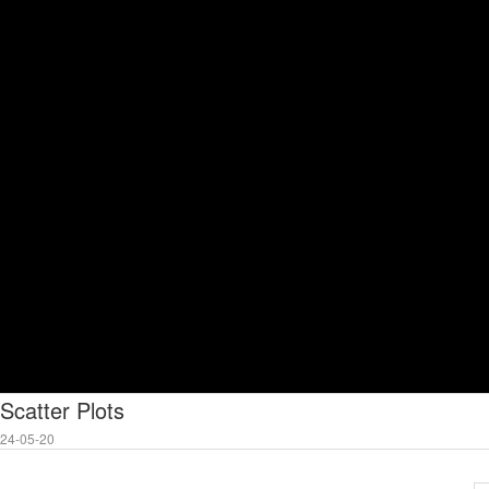
atter Plots
4-05-20