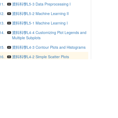
11.
資料科學L5-3 Data Preprocessing I
12.
資料科學L5-2 Machine Learning II
13.
資料科學L5-1 Machine Learning I
14.
資料科學L4-4 Customizing Plot Legends and
Multiple Subplots
15.
資料科學L4-3 Contour Plots and Histograms
16.
資料科學L4-2 Simple Scatter Plots
17.
資料科學L4-1 Simple Line Plots
18.
資料科學L3-4 Combining Datasets-- Concat
and Append
19.
資料科學L3-3 Operating on Data in Pandas
20.
資料科學L3-2 Data Indexing and Selection
更多