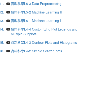
11.
資料科學L5-3 Data Preprocessing I
12.
資料科學L5-2 Machine Learning II
13.
資料科學L5-1 Machine Learning I
14.
資料科學L4-4 Customizing Plot Legends and
Multiple Subplots
15.
資料科學L4-3 Contour Plots and Histograms
16.
資料科學L4-2 Simple Scatter Plots
17.
資料科學L4-1 Simple Line Plots
18.
資料科學L3-4 Combining Datasets-- Concat
and Append
19.
資料科學L3-3 Operating on Data in Pandas
20.
資料科學L3-2 Data Indexing and Selection
更多