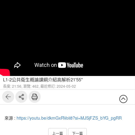
L1-2公共衛生概論課綱介紹高解析21'55''
長度: 21:56,
瀏覽: 462,
最近修訂: 2024-05-02
來源 :
https://youtu.be/dkmGxRVoii8?si=MJSjFZS_bYG_pgRR
上一篇
下一篇