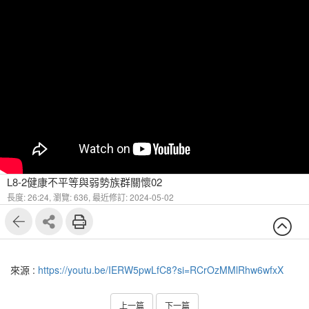
L8-2健康不平等與弱勢族群關懷02
長度: 26:24,
瀏覽: 636,
最近修訂: 2024-05-02
來源 :
https://youtu.be/IERW5pwLfC8?si=RCrOzMMlRhw6wfxX
上一篇
下一篇