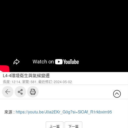
L4-4環境衛生與氣候變遷
長度: 12:14,
瀏覽: 581,
最近修訂: 2024-05-02
來源 :
https://youtu.be/J0a2EKr_G0g?si=SlOAf_R1rkbxim95
上一篇
下一篇