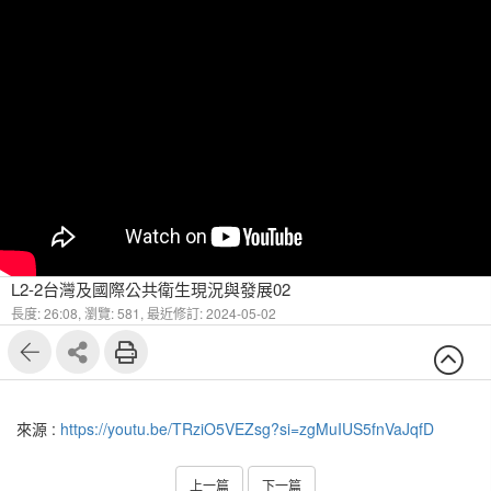
L2-2台灣及國際公共衛生現況與發展02
長度: 26:08,
瀏覽: 581,
最近修訂: 2024-05-02
來源 :
https://youtu.be/TRziO5VEZsg?si=zgMuIUS5fnVaJqfD
上一篇
下一篇