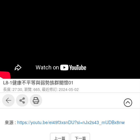
L8-1健康不平等與弱勢族群關懷01
長度: 27:30,
瀏覽: 665,
最近修訂: 2024-05-02
來源 :
https://youtu.be/ei49f3xsnDU?si=nJx2s43_mUDBx8nw
上一篇
下一篇