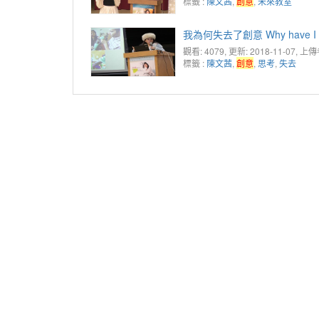
標籤 :
陳文茜
,
創意
,
未來教室
我為何失去了創意 Why have I lost
觀看: 4079
, 更新: 2018-11-07,
上傳
標籤 :
陳文茜
,
創意
,
思考
,
失去