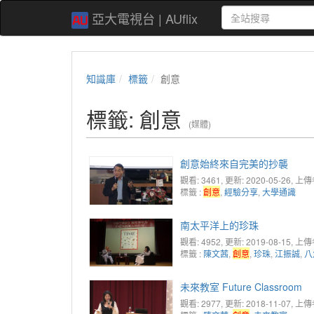
亞大電視台 | AUflix
知識庫
標籤
創意
標籤: 創意
(媒體)
創意始終來自完美的抄襲
觀看: 3461
, 更新: 2020-05-26,
上傳
標籤 :
創意
,
經驗分享
,
大學通識
南太平洋上的珍珠
觀看: 4952
, 更新: 2019-08-15,
上傳
標籤 :
陳文茜
,
創意
,
珍珠
,
江振誠
,
八
未來教室 Future Classroom
觀看: 2977
, 更新: 2018-11-07,
上傳