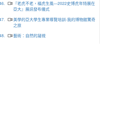
46.
『老虎不老，福虎生風—2022史博虎年特展在
亞大』展訊發布儀式
47.
美學的亞大學生專業導覽培訓-我的博物館驚奇
之旅
48.
藝術：自然的凝視
49.
博物館空間展示對兒童學習經驗的成效&兒童
導覽實務技巧
50.
生態與藝術-大自然的奧秘
51.
「地球·脈動中」生態與藝術特展 Gallery 3導
覽走場
52.
解讀氣候變遷密碼
53.
擁抱生態——影像展區走場導覽培訓