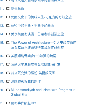
11.
點亮藝術
12.
跨國文化下的美味人生-巧克力的奇幻之旅
13.
藝術中的生命，生命中的藝術
14.
美學與藝術演講：芒果咖啡創業之旅
15.
The Power of Architecture－亞大安藤美術館
及普立茲克建築獎得主台灣作品巡禮
16.
美感知能音樂會(一)如夢的詩篇
17.
蔣勳與學生聯展導覽培訓課-第1堂
18.
普立茲克獎的繽紛-美術館天堂
19.
淺談膠彩與我的創作
20.
Muhammadiyah and Islam with Progress in
Global Era
21.
藝術手作網版DIY