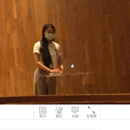
索引
筆記
討論
全螢幕