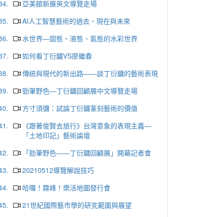
34.
亞美館新展英文導覽走場
35.
AI人工智慧藝術的過去、現在與未來
36.
水世界—固態、液態、氣態的水彩世界
37.
如何看丁衍鏞VS廖繼春
38.
傳統與現代的新出路——談丁衍鏞的藝術表現
39.
勁筆野色—丁衍鏞回顧展中文導覽走場
40.
方寸須彌：試論丁衍鏞篆刻藝術的價值
41.
《跟著俊賢去旅行》台灣意象的表現主義—
「土地印記」藝術論壇
42.
「勁筆野色——丁衍鏞回顧展」開幕記者會
43.
20210512導覽解說技巧
44.
哈囉！霧峰！樂活地圖發行會
45.
21世紀國際藝市學的研究範圍與展望