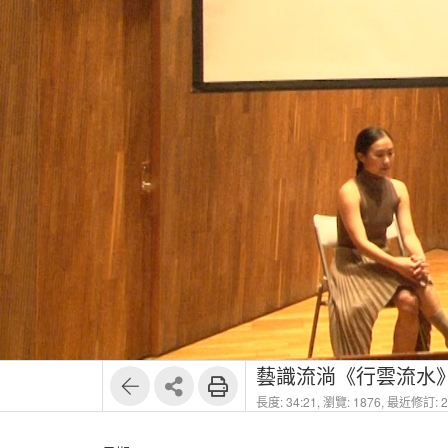
藝識流淌《行雲流水
長度: 34:21,
瀏覽: 1876,
最近修訂: 20