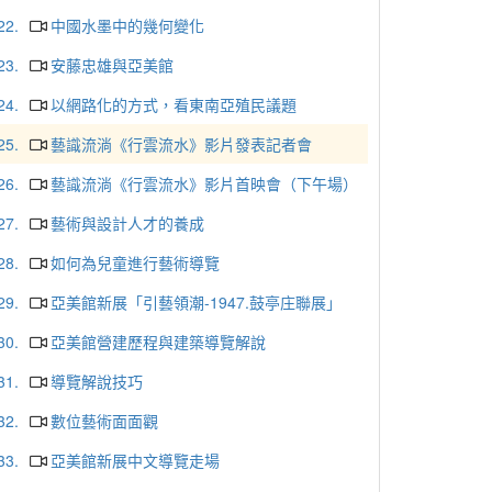
22.
中國水墨中的幾何變化
23.
安藤忠雄與亞美館
24.
以網路化的方式，看東南亞殖民議題
25.
藝識流淌《行雲流水》影片發表記者會
26.
藝識流淌《行雲流水》影片首映會（下午場）
27.
藝術與設計人才的養成
28.
如何為兒童進行藝術導覽
29.
亞美館新展「引藝領潮-1947.鼓亭庄聯展」
30.
亞美館營建歷程與建築導覽解說
31.
導覽解說技巧
32.
數位藝術面面觀
33.
亞美館新展中文導覽走場