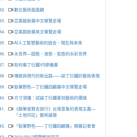
32.
數位藝術面面觀
33.
亞美館新展中文導覽走場
34.
亞美館新展英文導覽走場
35.
AI人工智慧藝術的過去、現在與未來
36.
水世界—固態、液態、氣態的水彩世界
37.
如何看丁衍鏞VS廖繼春
38.
傳統與現代的新出路——談丁衍鏞的藝術表現
39.
勁筆野色—丁衍鏞回顧展中文導覽走場
40.
方寸須彌：試論丁衍鏞篆刻藝術的價值
41.
《跟著俊賢去旅行》台灣意象的表現主義—
「土地印記」藝術論壇
42.
「勁筆野色——丁衍鏞回顧展」開幕記者會
43.
20210512導覽解說技巧