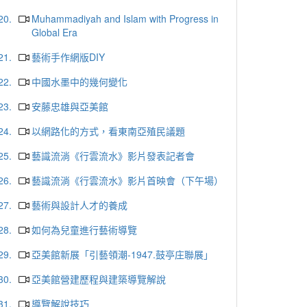
20.
Muhammadiyah and Islam with Progress in
Global Era
21.
藝術手作網版DIY
22.
中國水墨中的幾何變化
23.
安藤忠雄與亞美館
24.
以網路化的方式，看東南亞殖民議題
25.
藝識流淌《行雲流水》影片發表記者會
26.
藝識流淌《行雲流水》影片首映會（下午場）
27.
藝術與設計人才的養成
28.
如何為兒童進行藝術導覽
29.
亞美館新展「引藝領潮-1947.鼓亭庄聯展」
30.
亞美館營建歷程與建築導覽解說
31.
導覽解說技巧