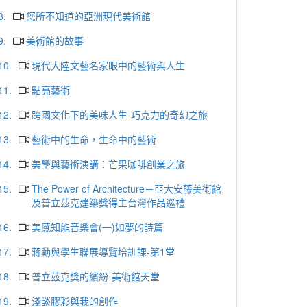
8.
您所不知道的亞洲現代美術館
9.
美術館的故事
10.
現代大陸文藝名家眼中的藝術與人生
11.
點亮藝術
12.
跨國文化下的美味人生-巧克力的奇幻之旅
13.
藝術中的生命，生命中的藝術
14.
美學與藝術演講：芒果咖啡創業之旅
15.
The Power of Architecture－亞大安藤美術館
及普立茲克建築獎得主台灣作品巡禮
16.
美感知能音樂會(一)如夢的詩篇
17.
蔣勳與學生聯展導覽培訓課-第1堂
18.
普立茲克獎的繽紛-美術館天堂
19.
淺談膠彩與我的創作