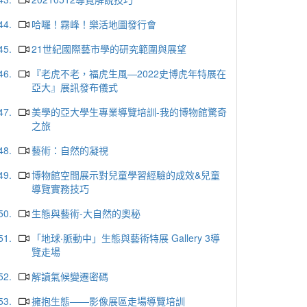
44.
哈囉！霧峰！樂活地圖發行會
45.
21世紀國際藝市學的研究範圍與展望
46.
『老虎不老，福虎生風—2022史博虎年特展在
亞大』展訊發布儀式
47.
美學的亞大學生專業導覽培訓-我的博物館驚奇
之旅
48.
藝術：自然的凝視
49.
博物館空間展示對兒童學習經驗的成效&兒童
導覽實務技巧
50.
生態與藝術-大自然的奧秘
51.
「地球·脈動中」生態與藝術特展 Gallery 3導
覽走場
52.
解讀氣候變遷密碼
53.
擁抱生態——影像展區走場導覽培訓