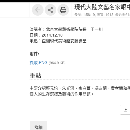
現代大陸文藝名家眼
長度: 1:58:19,
瀏覽: 1913,
最近修訂: 
演講者：北京大學藝術學院院長 王一川
日期：2014.12.10
地點：亞洲現代美術館安藤講堂
附件:
擷取.PNG
(964.9 KB)
重點
主要介紹蔡元培，朱光潛，宗白華，馮友蘭，費孝通和
個人的生存選擇及藝術的作用問題。
上
詳細