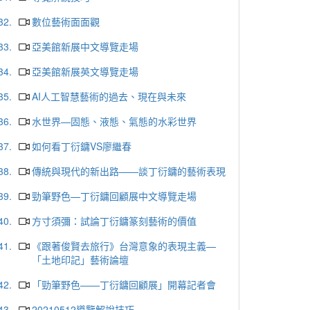
32.
數位藝術面面觀
33.
亞美館新展中文導覽走場
34.
亞美館新展英文導覽走場
35.
AI人工智慧藝術的過去、現在與未來
36.
水世界—固態、液態、氣態的水彩世界
37.
如何看丁衍鏞VS廖繼春
38.
傳統與現代的新出路——談丁衍鏞的藝術表現
39.
勁筆野色—丁衍鏞回顧展中文導覽走場
40.
方寸須彌：試論丁衍鏞篆刻藝術的價值
41.
《跟著俊賢去旅行》台灣意象的表現主義—
「土地印記」藝術論壇
42.
「勁筆野色——丁衍鏞回顧展」開幕記者會
43.
20210512導覽解說技巧