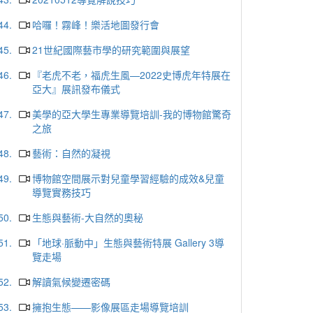
44.
哈囉！霧峰！樂活地圖發行會
45.
21世紀國際藝市學的研究範圍與展望
46.
『老虎不老，福虎生風—2022史博虎年特展在
亞大』展訊發布儀式
47.
美學的亞大學生專業導覽培訓-我的博物館驚奇
之旅
48.
藝術：自然的凝視
49.
博物館空間展示對兒童學習經驗的成效&兒童
導覽實務技巧
50.
生態與藝術-大自然的奧秘
51.
「地球·脈動中」生態與藝術特展 Gallery 3導
覽走場
52.
解讀氣候變遷密碼
53.
擁抱生態——影像展區走場導覽培訓