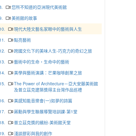
8.
您所不知道的亞洲現代美術館
9.
美術館的故事
10.
現代大陸文藝名家眼中的藝術與人生
11.
點亮藝術
12.
跨國文化下的美味人生-巧克力的奇幻之旅
13.
藝術中的生命，生命中的藝術
14.
美學與藝術演講：芒果咖啡創業之旅
15.
The Power of Architecture－亞大安藤美術館
及普立茲克建築獎得主台灣作品巡禮
16.
美感知能音樂會(一)如夢的詩篇
17.
蔣勳與學生聯展導覽培訓課-第1堂
18.
普立茲克獎的繽紛-美術館天堂
19.
淺談膠彩與我的創作