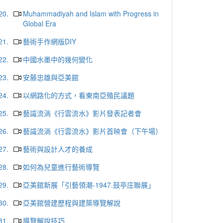
20.
Muhammadiyah and Islam with Progress in
Global Era
21.
藝術手作網版DIY
22.
中國水墨中的幾何變化
23.
安藤忠雄與亞美館
24.
以網路化的方式，看東南亞殖民議題
25.
藝識流淌《行雲流水》影片發表記者會
26.
藝識流淌《行雲流水》影片首映會（下午場）
27.
藝術與設計人才的養成
28.
如何為兒童進行藝術導覽
29.
亞美館新展「引藝領潮-1947.鼓亭庄聯展」
30.
亞美館營建歷程與建築導覽解說
31.
導覽解說技巧