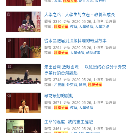
標籤 :
文學
,
經驗分享
,
創作大師
,
黃春明
大學之路：大學生的立志、教養與成長
觀看: 3310
, 更新: 2020-05-26,
上傳者: 管理員
標籤 :
經驗分享
,
教育
,
大學通識
,
大學之路
從水晶肥皂到頂級料理的轉型故事
觀看: 3294
, 更新: 2020-05-26,
上傳者: 管理員
標籤 :
經驗分享
,
大學通識
,
轉型故事
走出台灣 放眼國際──以感恩的心從分享外交
專業行銷台灣談起
觀看: 3748
, 更新: 2020-05-26,
上傳者: 管理員
標籤 :
呂慶龍
,
外交官
,
國際
,
經驗分享
尋訪最初的感動
觀看: 3671
, 更新: 2020-05-26,
上傳者: 管理員
標籤 :
經驗分享
,
教育
,
大學通識
生命的溫度─我的志工經驗
觀看: 3461
, 更新: 2020-05-26,
上傳者: 管理員