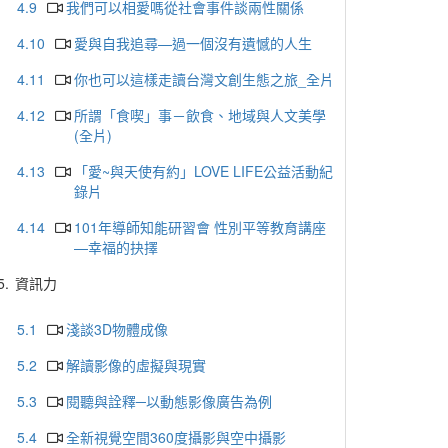
4.9
我們可以相愛嗎從社會事件談兩性關係
4.10
愛與自我追尋—過一個沒有遺憾的人生
4.11
你也可以這樣走讀台灣文創生態之旅_全片
4.12
所謂「食喫」事－飲食、地域與人文美學
(全片)
4.13
「愛~與天使有約」LOVE LIFE公益活動紀
錄片
4.14
101年導師知能研習會 性別平等教育講座
—幸福的抉擇
5.
資訊力
5.1
淺談3D物體成像
5.2
解讀影像的虛擬與現實
5.3
閱聽與詮釋─以動態影像廣告為例
5.4
全新視覺空間360度攝影與空中攝影