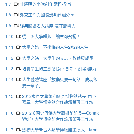
1.7
甘耀明的小說創作歷程-全片
1.8
外交工作與國際談判經驗分享
1.9
經典閱讀名人講座-贏在影響力
1.10
從亞洲大學躍起，讓生命飛揚！
1.11
大學之路—不後悔的人生2X2的人生
1.12
大學之路：大學生的立志、教養與成長
1.13
培養學生的三創(創意、創新、創業)能力
1.14
人生體驗講座「放棄只要一句話，成功卻
要一輩子」
1.15
2012東京大學總和研究博物館館長-西野
嘉章，大學博物館合作論壇策展工作坊
1.16
2012美國史丹佛大學藝術館館長—Connie
Wolf，大學博物館合作論壇策展工作坊
1.17
劍橋大學考古人類學博物館策展人—Mark