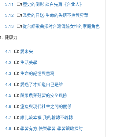
3.11
歷史的倒影 談白先勇《台北人》
3.12
溫柔的目送-生命的失落不捨與昇華
3.13
從台語歌曲探討台灣傳統女性的家庭角色
4.
健康力
4.1
愛未央
4.2
生活美學
4.3
生命的記憶與書寫
4.4
愛過了才知道自己是誰
4.5
蔬果農藥殘留的安全風險
4.6
瘟疫與現代社會之間的關係
4.7
誰比較幸福 我的輪轉不輪轉
4.8
學習有方,快樂學習-學習策略探討