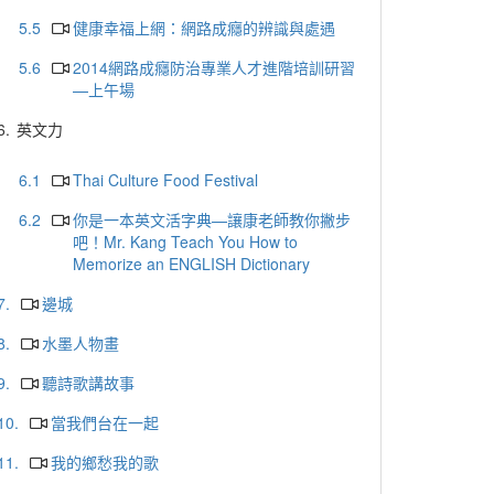
5.5
健康幸福上網：網路成癮的辨識與處遇
5.6
2014網路成癮防治專業人才進階培訓研習
—上午場
6.
英文力
6.1
Thai Culture Food Festival
6.2
你是一本英文活字典—讓康老師教你撇步
吧！Mr. Kang Teach You How to
Memorize an ENGLISH Dictionary
7.
邊城
8.
水墨人物畫
9.
聽詩歌講故事
10.
當我們台在一起
11.
我的鄉愁我的歌