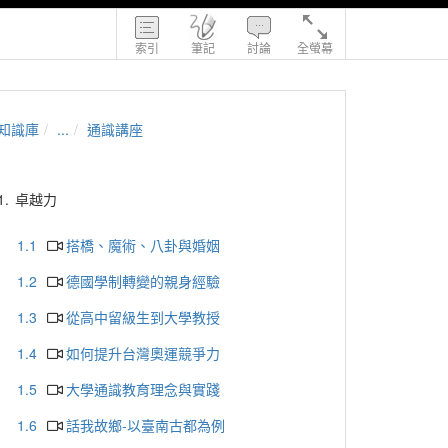
索引
筆記
討論
全螢幕
知識庫
...
通識講座
1.
卓越力
1.1
搭橋、魔術、八卦與婚姻
1.2
德國學制轉變的親身經驗
1.3
從高中留級生到大學教授
1.4
如何提升台灣奧運競爭力
1.5
大學通識教育理念與實踐
1.6
話我故鄉-以臺南古都為例