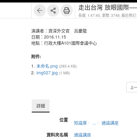
走出台灣 放眼國際─
長度: 1:47:40,
瀏覽: 3748,
最近修訂: 
演講者：資深外交官 呂慶龍
日期：2016.11.15
地點：行政大樓A101國際會議中心
附件:
1.
未命名.png
(285.4 KB)
2.
img027.jpg
(1 MB)
上
詳細
位置
知識庫
...
通識講座
資料夾名稱
通識講座