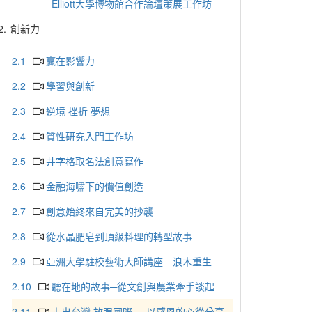
Elliott大學博物館合作論壇策展工作坊
2.
創新力
2.1
贏在影響力
2.2
學習與創新
2.3
逆境 挫折 夢想
2.4
質性研究入門工作坊
2.5
井字格取名法創意寫作
2.6
金融海嘯下的價值創造
2.7
創意始終來自完美的抄襲
2.8
從水晶肥皂到頂級料理的轉型故事
2.9
亞洲大學駐校藝術大師講座—浪木重生
2.10
聽在地的故事─從文創與農業牽手談起
2.11
走出台灣 放眼國際──以感恩的心從分享