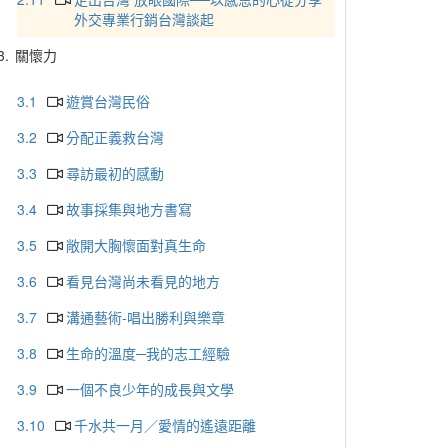
外交專業行銷台灣談起
3.
關懷力
3.1
遊賞台灣民俗
3.2
分配正義救台灣
3.3
尋訪最初的感動
3.4
故事採集與地方書寫
3.5
敞開大胸懷面對真生命
3.6
看見台灣尚未看見的地方
3.7
溝通藝術-唱出勝利與樂章
3.8
生命的溫度─我的志工經驗
3.9
一個不良少年的成長與文學
3.10
千水共一月／愛情的遙遠距離