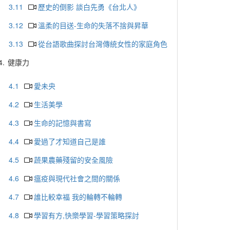
3.11
歷史的倒影 談白先勇《台北人》
3.12
溫柔的目送-生命的失落不捨與昇華
3.13
從台語歌曲探討台灣傳統女性的家庭角色
4.
健康力
4.1
愛未央
4.2
生活美學
4.3
生命的記憶與書寫
4.4
愛過了才知道自己是誰
4.5
蔬果農藥殘留的安全風險
4.6
瘟疫與現代社會之間的關係
4.7
誰比較幸福 我的輪轉不輪轉
4.8
學習有方,快樂學習-學習策略探討