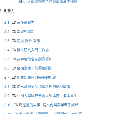
Elliott大學博物館合作論壇策展工作坊
2.
創新力
2.1
贏在影響力
2.2
學習與創新
2.3
逆境 挫折 夢想
2.4
質性研究入門工作坊
2.5
井字格取名法創意寫作
2.6
金融海嘯下的價值創造
2.7
創意始終來自完美的抄襲
2.8
從水晶肥皂到頂級料理的轉型故事
2.9
亞洲大學駐校藝術大師講座—浪木重生
2.10
聽在地的故事─從文創與農業牽手談起
2.11
走出台灣 放眼國際──以感恩的心從分享