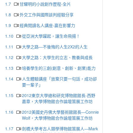
1.7
甘耀明的小說創作歷程-全片
1.8
外交工作與國際談判經驗分享
1.9
經典閱讀名人講座-贏在影響力
1.10
從亞洲大學躍起，讓生命飛揚！
1.11
大學之路—不後悔的人生2X2的人生
1.12
大學之路：大學生的立志、教養與成長
1.13
培養學生的三創(創意、創新、創業)能力
1.14
人生體驗講座「放棄只要一句話，成功卻
要一輩子」
1.15
2012東京大學總和研究博物館館長-西野
嘉章，大學博物館合作論壇策展工作坊
1.16
2012美國史丹佛大學藝術館館長—Connie
Wolf，大學博物館合作論壇策展工作坊
1.17
劍橋大學考古人類學博物館策展人—Mark