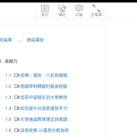
索引
筆記
討論
全螢幕
知識庫
...
通識講座
1.
卓越力
1.1
搭橋、魔術、八卦與婚姻
1.2
德國學制轉變的親身經驗
1.3
從高中留級生到大學教授
1.4
如何提升台灣奧運競爭力
1.5
大學通識教育理念與實踐
1.6
話我故鄉-以臺南古都為例