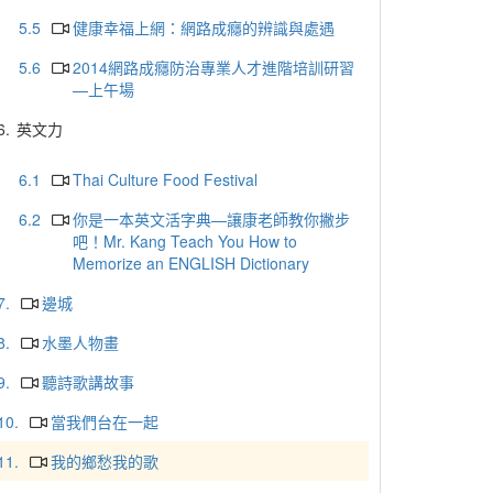
5.5
健康幸福上網：網路成癮的辨識與處遇
5.6
2014網路成癮防治專業人才進階培訓研習
—上午場
6.
英文力
6.1
Thai Culture Food Festival
6.2
你是一本英文活字典—讓康老師教你撇步
吧！Mr. Kang Teach You How to
Memorize an ENGLISH Dictionary
7.
邊城
8.
水墨人物畫
9.
聽詩歌講故事
10.
當我們台在一起
11.
我的鄉愁我的歌