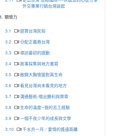
外交專業行銷台灣談起
3.
關懷力
3.1
遊賞台灣民俗
3.2
分配正義救台灣
3.3
尋訪最初的感動
3.4
故事採集與地方書寫
3.5
敞開大胸懷面對真生命
3.6
看見台灣尚未看見的地方
3.7
溝通藝術-唱出勝利與樂章
3.8
生命的溫度─我的志工經驗
3.9
一個不良少年的成長與文學
3.10
千水共一月／愛情的遙遠距離