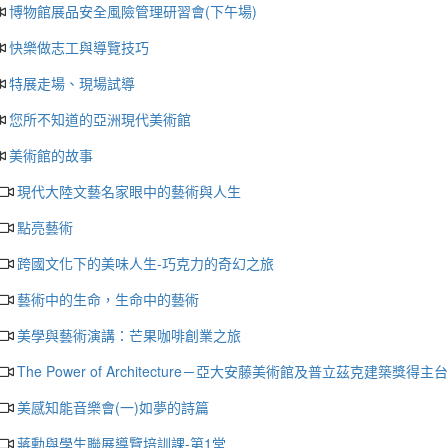
博物館展品安全風險管理研習會(下午場)
快樂做志工與導覽技巧
特展走場、現場試導
您所不知道的亞洲現代美術館
美術館的故事
現代大陸文藝名家眼中的藝術與人生
點亮藝術
跨國文化下的美味人生-巧克力的奇幻之旅
藝術中的生命，生命中的藝術
美學與藝術演講：芒果咖啡創業之旅
The Power of Architecture－亞大安藤美術館及普立茲克建築獎得
美感知能音樂會(一)如夢的詩篇
蔣勳與學生聯展導覽培訓課-第1堂