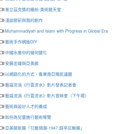
普立茲克獎的繽紛-美術館天堂
淺談膠彩與我的創作
Muhammadiyah and Islam with Progress in Global Era
藝術手作網版DIY
中國水墨中的幾何變化
安藤忠雄與亞美館
以網路化的方式，看東南亞殖民議題
藝識流淌《行雲流水》影片發表記者會
藝識流淌《行雲流水》影片首映會（下午場）
藝術與設計人才的養成
如何為兒童進行藝術導覽
亞美館新展「引藝領潮-1947.鼓亭庄聯展」