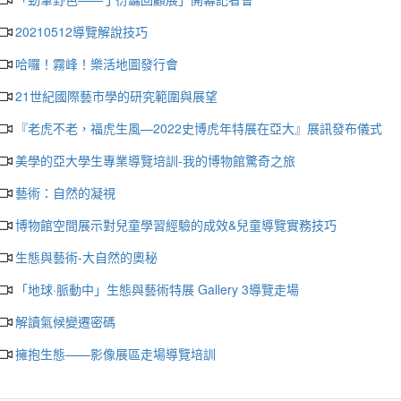
20210512導覽解說技巧
哈囉！霧峰！樂活地圖發行會
21世紀國際藝市學的研究範圍與展望
『老虎不老，福虎生風—2022史博虎年特展在亞大』展訊發布儀式
美學的亞大學生專業導覽培訓-我的博物館驚奇之旅
藝術：自然的凝視
博物館空間展示對兒童學習經驗的成效&兒童導覽實務技巧
生態與藝術-大自然的奧秘
「地球·脈動中」生態與藝術特展 Gallery 3導覽走場
解讀氣候變遷密碼
擁抱生態——影像展區走場導覽培訓