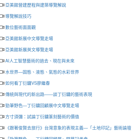
亞美館營建歷程與建築導覽解說
導覽解說技巧
數位藝術面面觀
亞美館新展中文導覽走場
亞美館新展英文導覽走場
AI人工智慧藝術的過去、現在與未來
水世界—固態、液態、氣態的水彩世界
如何看丁衍鏞VS廖繼春
傳統與現代的新出路——談丁衍鏞的藝術表現
勁筆野色—丁衍鏞回顧展中文導覽走場
方寸須彌：試論丁衍鏞篆刻藝術的價值
《跟著俊賢去旅行》台灣意象的表現主義—「土地印記」藝術論壇
「勁筆野色——丁衍鏞回顧展」開幕記者會