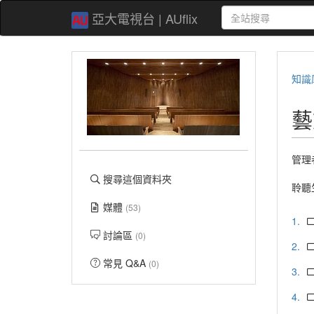
亞大電視台 | AUflix
知識
藝
管理
搜尋這個資料夾
聆聽
媒體
(53)
1.
討論區
(0)
2.
常見 Q&A
(0)
3.
4.